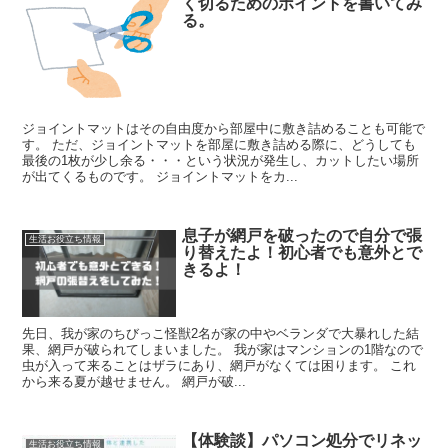
く切るためのポイントを書いてみ
る。
ジョイントマットはその自由度から部屋中に敷き詰めることも可能で
す。 ただ、ジョイントマットを部屋に敷き詰める際に、どうしても
最後の1枚が少し余る・・・という状況が発生し、カットしたい場所
が出てくるものです。 ジョイントマットをカ...
息子が網戸を破ったので自分で張
生活お役立ち情報
り替えたよ！初心者でも意外とで
きるよ！
先日、我が家のちびっこ怪獣2名が家の中やベランダで大暴れした結
果、網戸が破られてしまいました。 我が家はマンションの1階なので
虫が入って来ることはザラにあり、網戸がなくては困ります。 これ
から来る夏が越せません。 網戸が破...
【体験談】パソコン処分でリネッ
生活お役立ち情報